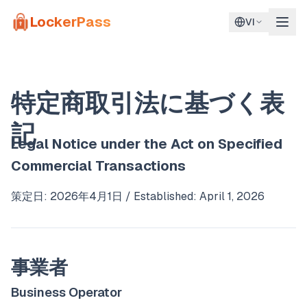
Skip to main content
LockerPass
VI
特定商取引法に基づく表
記
Legal Notice under the Act on Specified
Commercial Transactions
策定日: 2026年4月1日 / Established: April 1, 2026
事業者
Business Operator