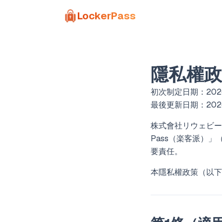
Skip to main content
LockerPass
隱私權政
初次制定日期：202
最後更新日期：202
株式會社リウェビー
Pass（楽客派）
要責任。
本隱私權政策（以下