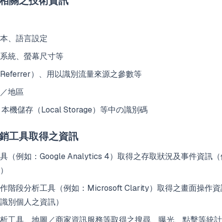
取相關之技術資訊
本、語言設定
系統、螢幕尺寸等
Referrer）、用以識別流量來源之參數等
／地區
、本機儲存（Local Storage）等中の識別碼
行銷工具取得之資訊
（例如：Google Analytics 4）取得之存取狀況及事件資
）
階段分析工具（例如：Microsoft Clarity）取得之畫面操
識別個人之資訊）
析工具、地圖／商家資訊服務等取得之搜尋、曝光、點擊等統計