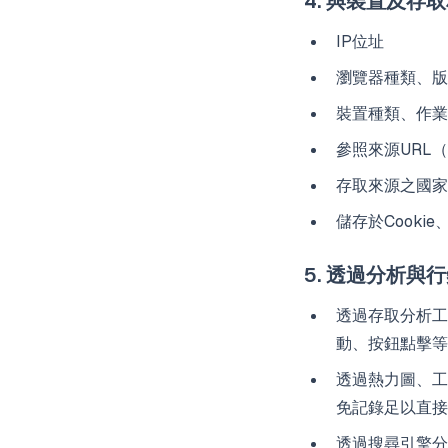
4. 與裝置及存
IP位址
瀏覽器種類、版
裝置種類、作業
參照來源URL（
存取來源之國家
儲存於Cookie
5. 透過分析與
透過存取分析工具
動、按鈕點擊等
透過熱力圖、工作
免記錄足以直接
透過搜尋引擎分