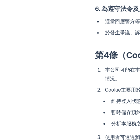
6. 為遵守法令
適當回應警方等
於發生爭議、訴
第4條（Co
本公司可能在本
情況。
Cookie主要
維持登入狀
暫時儲存預
分析本服務
使用者可透過瀏