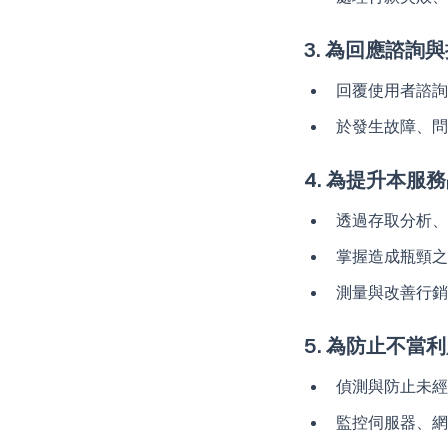
3. 為回應諮詢
回覆使用者諮詢
於發生故障、問
4. 為提升本服
透過存取分析、
掌握造成瓶頸之
測量與改善行銷
5. 為防止不當
偵測與防止未經
監控伺服器、網