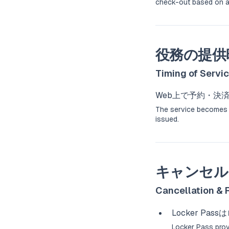
check-out based on a
役務の提供
Timing of Servic
Web上で予約・決
The service becomes a
issued.
キャンセル
Cancellation & 
Locker 
Locker Pass provi