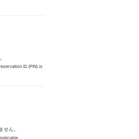
す。
servation ID (PIN) is
りません。
pplicable.