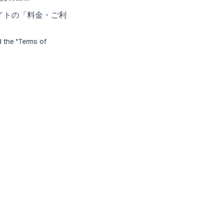
イトの「
料金・ご利
d the "
Terms of