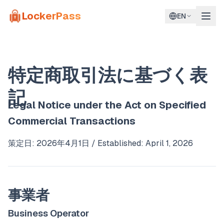
Skip to main content
LockerPass
EN
特定商取引法に基づく表
記
Legal Notice under the Act on Specified
Commercial Transactions
策定日: 2026年4月1日 / Established: April 1, 2026
事業者
Business Operator