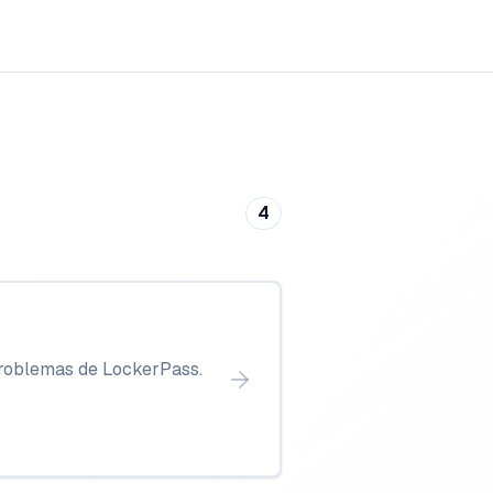
4
problemas de LockerPass.